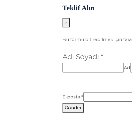
Teklif Alın
×
Bu formu bitirebilmek için taray
Adı Soyadı *
Ad
E-posta *
Gönder