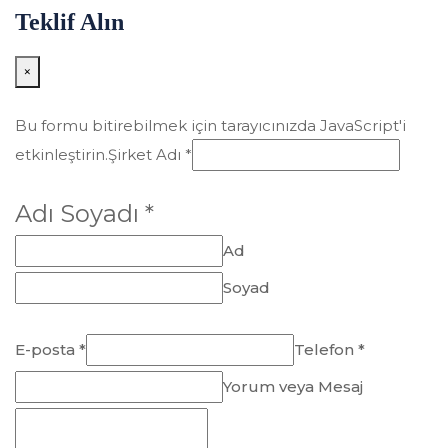
Teklif Alın
×
Bu formu bitirebilmek için tarayıcınızda JavaScript'i
etkinleştirin.
Şirket Adı *
Adı Soyadı *
Ad
Soyad
E-posta *
Telefon *
Yorum veya Mesaj