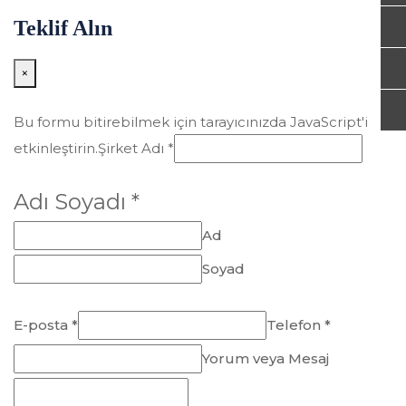
Teklif Alın
×
Bu formu bitirebilmek için tarayıcınızda JavaScript'i
etkinleştirin.
Şirket Adı *
Adı Soyadı *
Ad
Soyad
E-posta *
Telefon *
Yorum veya Mesaj