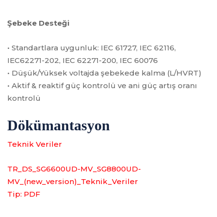
Şebeke Desteği
• Standartlara uygunluk: IEC 61727, IEC 62116,
IEC62271-202, IEC 62271-200, IEC 60076
• Düşük/Yüksek voltajda şebekede kalma (L/HVRT)
• Aktif & reaktif güç kontrolü ve ani güç artış oranı
kontrolü
Dökümantasyon
Teknik Veriler
TR_DS_SG6600UD-MV_SG8800UD-
MV_(new_version)_Teknik_Veriler
Tip: PDF